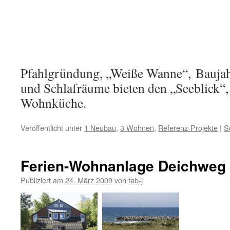
Pfahlgründung, „Weiße Wanne“, Baujah
und Schlafräume bieten den „Seeblick“,
Wohnküche.
Veröffentlicht unter
1 Neubau
,
3 Wohnen
,
Referenz-Projekte
|
S
Ferien-Wohnanlage Deichweg 1
Publiziert am
24. März 2009
von
fab-j