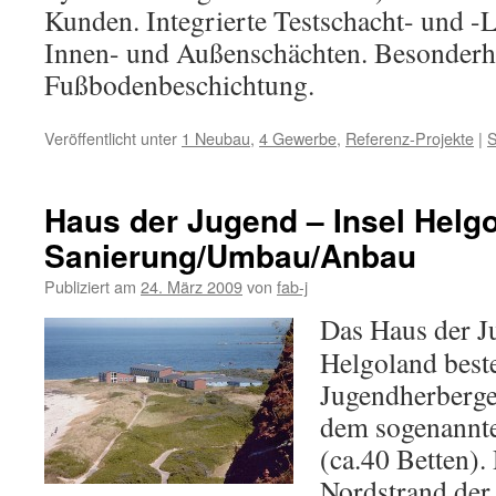
Kunden. Integrierte Testschacht- und -
Innen- und Außenschächten. Besonderhe
Fußbodenbeschichtung.
Veröffentlicht unter
1 Neubau
,
4 Gewerbe
,
Referenz-Projekte
|
S
Haus der Jugend – Insel Helgo
Sanierung/Umbau/Anbau
Publiziert am
24. März 2009
von
fab-j
Das Haus der Ju
Helgoland beste
Jugendherberge
dem sogenannt
(ca.40 Betten).
Nordstrand der 