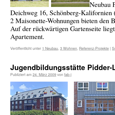
Neubau F
Deichweg 16, Schönberg-Kalifornien 
2 Maisonette-Wohnungen bieten den B
Auf der rückwärtigen Gartenseite liegt
Apartement.
Veröffentlicht unter
1 Neubau
,
3 Wohnen
,
Referenz-Projekte
|
S
Jugendbildungsstätte Pidder-
Publiziert am
24. März 2009
von
fab-j