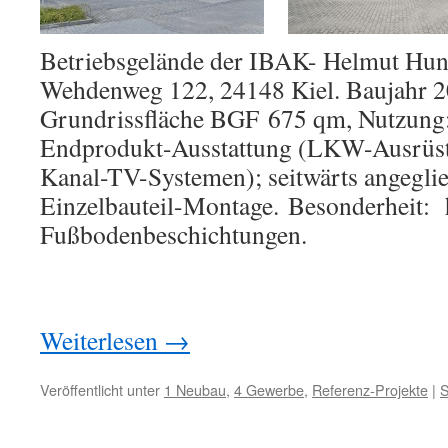
Betriebsgelände der IBAK- Helmut H
Wehdenweg 122, 24148 Kiel. Baujahr 2
Grundrissfläche BGF 675 qm, Nutzung:
Endprodukt-Ausstattung (LKW-Ausrüst
Kanal-TV-Systemen); seitwärts angeglie
Einzelbauteil-Montage. Besonderheit: 
Fußbodenbeschichtungen.
Weiterlesen
→
Veröffentlicht unter
1 Neubau
,
4 Gewerbe
,
Referenz-Projekte
|
S