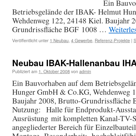
Ein Bauvorhaben 
Betriebsgelände der IBAK- Helmut H
Wehdenweg 122, 24148 Kiel. Baujahr 2
Grundrissfläche BGF 1008 …
Weiterl
Veröffentlicht unter
1 Neubau
,
4 Gewerbe
,
Referenz-Projekte
|
S
Neubau IBAK-Hallenanbau IHA3
Publiziert am
1. Oktober 2008
von
admin
Ein Bauvorhaben auf dem Betriebsgelä
Hunger GmbH & Co.KG, Wehdenweg 12
Baujahr 2008, Brutto-Grundrissfläche
Nutzung: Halle für Endprodukt-Ausst
Ausrüstung mit kompletten Kanal-TV-Sy
angegliederter Bereich für Einzelbauteil
Montage. Besonderheit: hochableitfäh