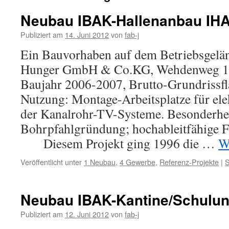
Neubau IBAK-Hallenanbau IHA2
Publiziert am
14. Juni 2012
von
fab-j
Ein Bauvorhaben auf dem Betriebsgelä
Hunger GmbH & Co.KG, Wehdenweg 12
Baujahr 2006-2007, Brutto-Grundrissf
Nutzung: Montage-Arbeitsplatze für ele
der Kanalrohr-TV-Systeme. Besonderhe
Bohrpfahlgründung; hochableitfähige 
Diesem Projekt ging 1996 die …
W
Veröffentlicht unter
1 Neubau
,
4 Gewerbe
,
Referenz-Projekte
|
S
Neubau IBAK-Kantine/Schulun
Publiziert am
12. Juni 2012
von
fab-j