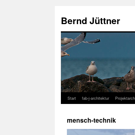
Bernd Jüttner
Start
fab-j-architektur
Projektarch
Zum
Inhalt
mensch-technik
springen